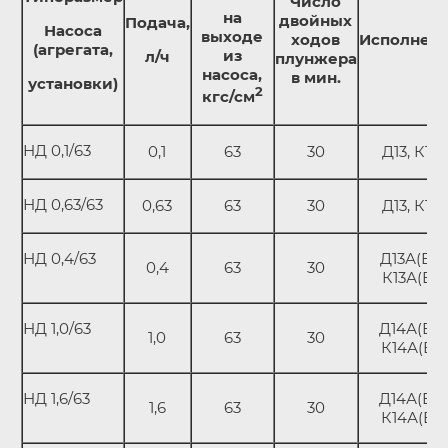
Число
на
двойных
Подача,
Насоса
выходе
ходов
Исполнен
(агрегата,
из
л/ч
плунжера
насоса,
в мин.
установки)
2
кгс/см
НД 0,1/63
0,1
63
30
Д13, К13
НД 0,63/63
0,63
63
30
Д13, К13
НД 0,4/63
Д13А(В);
0,4
63
30
К13А(В)
НД 1,0/63
Д14А(В);
1,0
63
30
К14А(В)
НД 1,6/63
Д14А(В);
1,6
63
30
К14А(В)