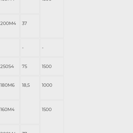
200М4
37
-
-
250S4
75
1500
180M6
18,5
1000
160M4
1500