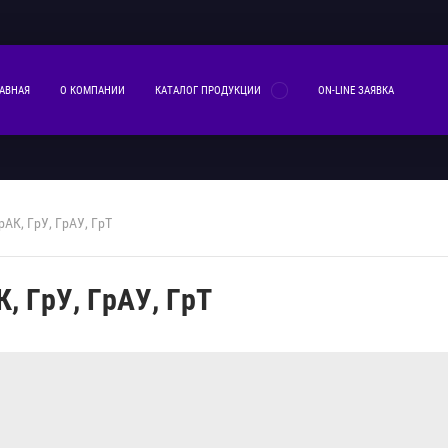
АВНАЯ
О КОМПАНИИ
КАТАЛОГ ПРОДУКЦИИ
ОN-LINE ЗАЯВКА
АК, ГрУ, ГрАУ, ГрТ
, ГрУ, ГрАУ, ГрТ