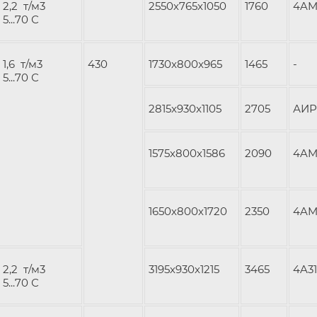
2,2 т/м3
2550х765х1050
1760
4AM
5...70 С
1,6 т/м3
430
1730x800x965
1465
-
5...70 С
2815x930x1105
2705
АИР
1575х800х1586
2090
4AM
1650х800х1720
2350
4AM
2,2 т/м3
3195х930х1215
3465
4A3
5...70 С