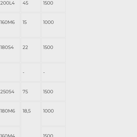
200L4
45
1500
160M6
15
1000
180S4
22
1500
-
-
250S4
75
1500
180М6
18,5
1000
160М4
1500