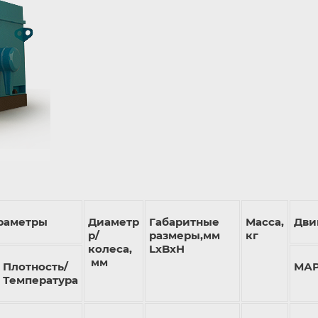
раметры
Диаметр
Габаритные
Масса,
Дви
р/
размеры,мм
кг
колеса,
LxBxH
мм
Плотность/
МА
Температура