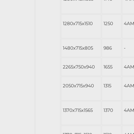
1280х715х1510
1250
4AM
1480x715x805
986
-
2265x750x940
1655
4AM
2050х715х940
1315
4AM
1370х715х1565
1370
4AM