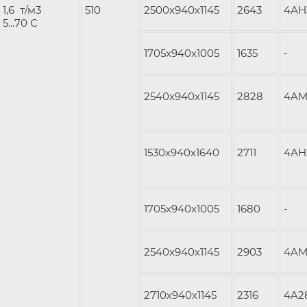
1,6 т/м3
510
2500х940х1145
2643
4АН
5...70 С
1705x940x1005
1635
-
2540x940x1145
2828
4AM
1530х940х1640
2711
4АН
1705x940x1005
1680
-
2540x940x1145
2903
4AM
2710х940х1145
2316
4A2